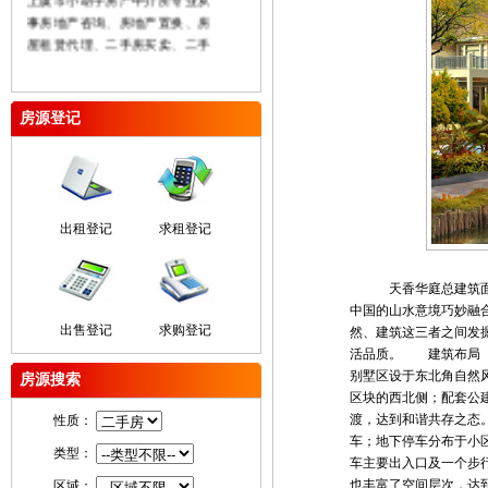
事房地产咨询、房地产置换、房
屋租赁代理、二手房买卖、二手
房按揭、房地产销售代理、二手
公积金贷款、厂房及土地买卖租
赁、商业用房及办公房租售、房
房源登记
屋权证代办等业务本着“信誉至上
服务大众”为己任坚持“以人为
本”的服务理念努力充实公司经营
实力以诚信、专业、平实的姿态
参与市场参与竞争在未来的日子
出租登记
求租登记
里我们将不断完善自我为广大客
户提供更丰富发房源和更完善的
服务。
天香华庭总建筑面积近
中国的山水意境巧妙融
出售登记
求购登记
然、建筑这三者之间发
活品质。 建筑布局 
别墅区设于东北角自然
房源搜索
区块的西北侧；配套公
渡，达到和谐共存之态
性质：
车；地下停车分布于小
类型：
车主要出入口及一个步
也丰富了空间层次，达
区域：