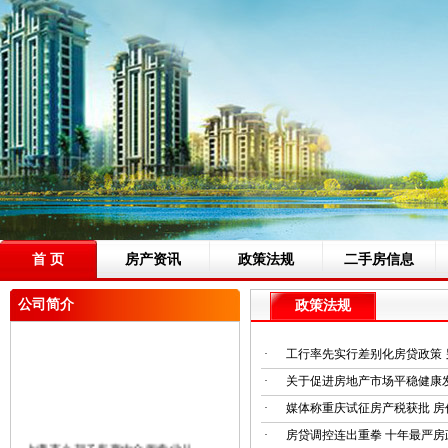
首 页
房产资讯
政策法规
二手房信息
公司简介
政策法规
·
工行率先实行差别化房贷政策
·
关于促进房地产市场平稳健康
·
媒体称重庆试征房产税获批 房
·
房贷调控连出重拳 十年最严房
上虞市小胡子房产中介所专业从