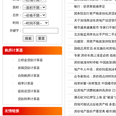
·
银行：炒房客较难界定
面积：
·
国务院实行更严格差别化房贷
总价：
·
关于加强商业性房地产信贷管
时间：
·
楼市越来越像股市:专家们不敢
关键字：
·
北京银监局率先出手严控二手
·
住建部：用更严格政策抑投资
·
国税总局官员:未实施任何房地
购房计算器
·
专家:房价长期上涨是必然 低
·
公积金贷款计算器
·
房价疯涨何时停歇 中国政策调
·
按揭贷款计算器
·
地产牛人牛语：房价到底泡沫
·
自助购房计算器
·
众专家热论：房价拐点何时到
·
税率计算器
·
祖辈积蓄+孙辈预支 中国楼市的
·
征房地产消费税难抑高房价 
·
提前还贷计算器
·
潘石屹50亿押宝上海 是“被逼”
·
贷款利率计算器
·
四地可能试点征收房产税 多
友情链接
·
房价地产股价严重背离 楼市