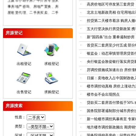
·
高房价地区可停发第三套房贷
事房地产咨询、房地产置换、房
屋租赁代理、二手房买卖、二手
·
北京土地新政亮相 住宅用地出
房按揭、房地产销售代理、二手
·
控贷第二天楼市着凉 购房人撤
公积金贷款、厂房及土地买卖租
·
五大行坚决执行房贷新政策 携
赁、商业用房及办公房租售、房
房源登记
屋权证代办等业务本着“信誉至上
·
新“国四条”出台 重拳遏制炒房
服务大众”为己任坚持“以人为
·
首贷买二套房至少付五成 部分
本”的服务理念努力充实公司经营
·
银监会：动态审慎管理房贷首
实力以诚信、专业、平实的姿态
参与市场参与竞争在未来的日子
·
央行银监会敦促银行落实房贷
出租登记
求租登记
里我们将不断完善自我为广大客
·
厉调控措施或加速出台 房价涨
户提供更丰富发房源和更完善的
·
日媒：卖地收入占中国财政收
服务。
·
楼市调控动真格 房价上涨动力
出售登记
求购登记
·
楼市会不会出现拐点
·
贷款买二套房首付禁低于50%
房源搜索
·
国务院部署遏制部分城市房价
性质：
·
新一轮楼市调控风暴将至 专家
类型：
·
地方楼市调控新政频出 期房销
区域：
·
国务院强抑高房价：问责任严