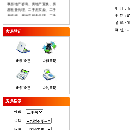
事房地产咨询、房地产置换、房
地 址：百
屋租赁代理、二手房买卖、二手
房按揭、房地产销售代理、二手
电 话：057
公积金贷款、厂房及土地买卖租
邮 编：31
赁、商业用房及办公房租售、房
网 址：www
房源登记
屋权证代办等业务本着“信誉至上
服务大众”为己任坚持“以人为
本”的服务理念努力充实公司经营
实力以诚信、专业、平实的姿态
参与市场参与竞争在未来的日子
出租登记
求租登记
里我们将不断完善自我为广大客
户提供更丰富发房源和更完善的
服务。
出售登记
求购登记
房源搜索
性质：
类型：
区域：