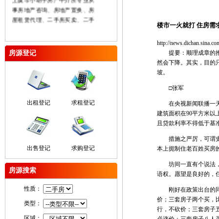
事房地产咨询、房地产置换、房
屋租赁代理、二手房买卖、二手
楼市一火就打 住房需
房按揭、房地产销售代理、二手
公积金贷款、厂房及土地买卖租
http://news.dichan.sina.co
赁、商业用房及办公房租售、房
房源登记
提要：顺理成章的推导
屋权证代办等业务本着“信誉至上
然会下降。其实，目的
服务大众”为己任坚持“以人为
坡。
本”的服务理念努力充实公司经营
实力以诚信、专业、平实的姿态
□张军
参与市场参与竞争在未来的日子
出租登记
求租登记
在央视新闻联播一天接
里我们将不断完善自我为广大客
建筑面积在90平方米以
户提供更丰富发房源和更完善的
且贷款利率不得低于基
服务。
措施之严厉，可谓史无
出售登记
求购登记
本上扼制住老百姓买房
坊间一直有个说法，叫
房源搜索
语权。愿望是良好的，
性质：
刚好在政策出台的同一
价；三套房子两个买，
类型：
行，不砍价；三套房子
区域：