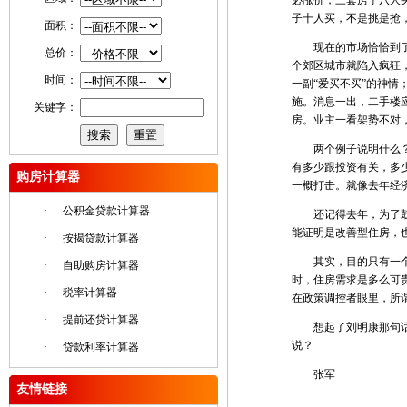
必涨价；三套房子八人
子十人买，不是挑是抢
面积：
现在的市场恰恰到了“
总价：
个郊区城市就陷入疯狂，
时间：
一副“爱买不买”的神情
施。消息一出，二手楼应
关键字：
房。业主一看架势不对
两个例子说明什么？说
有多少跟投资有关，多
购房计算器
一概打击。就像去年经
·
公积金贷款计算器
还记得去年，为了鼓励
能证明是改善型住房，
·
按揭贷款计算器
其实，目的只有一个，
·
自助购房计算器
时，住房需求是多么可
·
税率计算器
在政策调控者眼里，所
·
提前还贷计算器
想起了刘明康那句话：
说？
·
贷款利率计算器
张军
友情链接