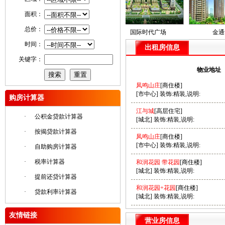
面积：
总价：
滨江豪园
国际时代广场
金通华
时间：
出租房信息
关键字：
物业地址
凤鸣山庄
[商住楼]
[市中心] 装饰:精装,说明:
购房计算器
江与城
[高层住宅]
·
公积金贷款计算器
[城北] 装饰:精装,说明:
·
按揭贷款计算器
凤鸣山庄
[商住楼]
[市中心] 装饰:精装,说明:
·
自助购房计算器
·
税率计算器
和润花园 带花园
[商住楼]
[城北] 装饰:精装,说明:
·
提前还贷计算器
和润花园+花园
[商住楼]
·
贷款利率计算器
[城北] 装饰:精装,说明:
友情链接
营业房信息