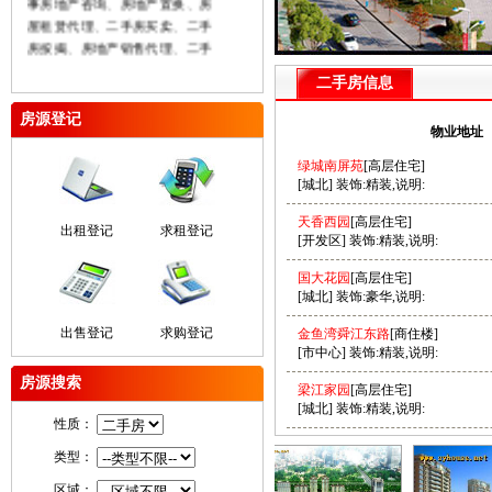
事房地产咨询、房地产置换、房
屋租赁代理、二手房买卖、二手
房按揭、房地产销售代理、二手
公积金贷款、厂房及土地买卖租
二手房信息
赁、商业用房及办公房租售、房
屋权证代办等业务本着“信誉至上
房源登记
物业地址
服务大众”为己任坚持“以人为
本”的服务理念努力充实公司经营
绿城南屏苑
[高层住宅]
实力以诚信、专业、平实的姿态
[城北] 装饰:精装,说明:
参与市场参与竞争在未来的日子
里我们将不断完善自我为广大客
天香西园
[高层住宅]
出租登记
求租登记
[开发区] 装饰:精装,说明:
户提供更丰富发房源和更完善的
服务。
国大花园
[高层住宅]
[城北] 装饰:豪华,说明:
出售登记
求购登记
金鱼湾舜江东路
[商住楼]
[市中心] 装饰:精装,说明:
房源搜索
梁江家园
[高层住宅]
[城北] 装饰:精装,说明:
性质：
类型：
区域：